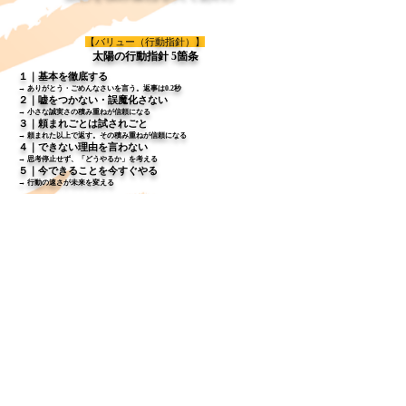
【バリュー（行動指針）】
太陽の行動指針 5箇条
１｜基本を徹底する
→ ありがとう・ごめんなさいを言う。返事は0.2秒
２｜嘘をつかない・誤魔化さない
→ 小さな誠実さの積み重ねが信頼になる
３｜頼まれごとは試されごと
→ 頼まれた以上で返す。その積み重ねが信頼になる
４｜できない理由を言わない
→ 思考停止せず、「どうやるか」を考える
５｜今できることを今すぐやる
→ 行動の速さが未来を変える
― 太陽酒場3sun ―
住所：〒242-0021 神奈川県大和市中
央2丁目4番16号
TEL：046-261-8985
― SUNCRAFT ―
住所：〒242-00１７ 神奈川県大和市
大和東2丁目２番1２号
TEL：046-240-7110